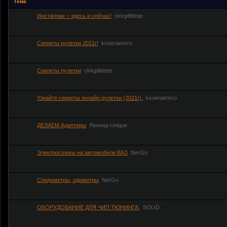
Тема
Инстаграм – здесь и сейчас!
ckkgdldeqe
Секреты рулетки 2021г!
kxoeraemco
Секреты рулетки
ckkgdldeqe
Узнайте секреты онлайн рулетки (2021г).
kxoeraemco
ДЕЛАЕМ Адаптеры
Леонид-Unique
Электросхемы на автомобили ВАЗ
NerGo
Спидометры, одометры
NerGo
ОБОРУДОВАНИЕ ДЛЯ ЧИП ТЮНИНГА.
SOLID