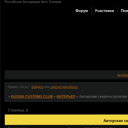
Российская Ассоциация Авто Тюнеров
Форум
Участники
Пои
Активн
Привет, Гость!
Войдите
или
зарегистрируйтесь
.
»
RUSSIA CUSTOMS CLUB
»
ИНТЕРЬЕР
»
Авторские секреты рулетки
Страница:
1
Авторские се