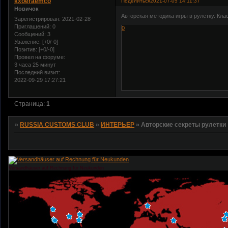
kxoeraemco
Поделиться
2021-07-05 14:11:37
Новичок
Авторская методика игры в рулетку. Кла
Зарегистрирован
: 2021-02-28
Приглашений:
0
0
Сообщений:
3
Уважение:
[+0/-0]
Позитив:
[+0/-0]
Провел на форуме:
3 часа 25 минут
Последний визит:
2022-09-29 17:27:21
Страница:
1
»
RUSSIA CUSTOMS CLUB
»
ИНТЕРЬЕР
»
Авторские секреты рулетки
Versandhäuser auf Rechnung für Neukunden