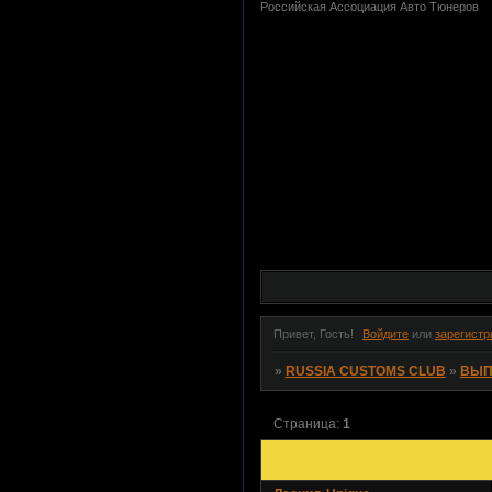
Российская Ассоциация Авто Тюнеров
Привет, Гость!
Войдите
или
зарегистр
»
RUSSIA CUSTOMS CLUB
»
ВЫП
Страница:
1