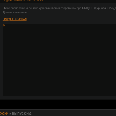
Поделиться
2012-03-31 17:31:43
Ниже расположена ссылка для скачивания второго номера UNIQUE Журнала. Обсуди
Делимся мнением.
UNIQUE ЖУРНАЛ
0
УСКИ
»
ВЫПУСК №2